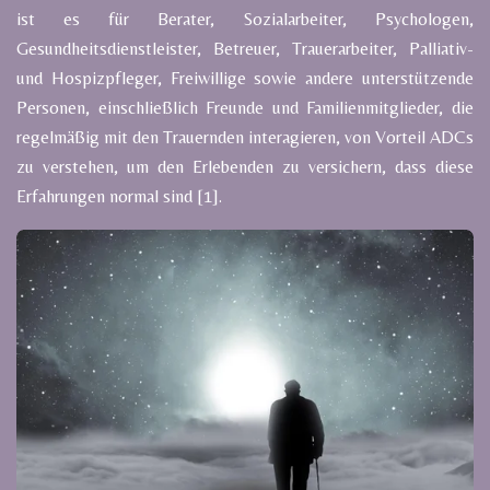
ist es für Berater, Sozialarbeiter, Psychologen,
Gesundheitsdienstleister, Betreuer, Trauerarbeiter, Palliativ-
und Hospizpfleger, Freiwillige sowie andere unterstützende
Personen, einschließlich Freunde und Familienmitglieder, die
regelmäßig mit den Trauernden interagieren, von Vorteil ADCs
zu verstehen, um den Erlebenden zu versichern, dass diese
Erfahrungen normal sind [1].