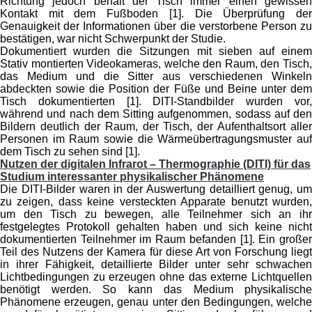
Richtung jedoch behält der Tisch immer einen gewissen
Kontakt mit dem Fußboden [1].
Die Überprüfung de
Genauigkeit der Informationen über die verstorbene Person zu
bestätigen, war nicht Schwerpunkt der Studie.
Dokumentiert wurden die Sitzungen mit sieben auf einem
Stativ montierten Videokameras, welche den Raum, den Tisch,
das Medium und die Sitter aus verschiedenen Winkeln
abdeckten sowie die Position der Füße und Beine unter dem
Tisch dokumentierten [1]. DITI-Standbilder wurden vor,
während und nach dem Sitting aufgenommen, sodass auf den
Bildern deutlich der Raum, der Tisch, der Aufenthaltsort aller
Personen im Raum sowie die Wärmeübertragungsmuster auf
dem Tisch zu sehen sind [1].
Nutzen der
digitalen Infrarot – Thermographie (DITI) für das
Studium interessanter physikalischer Phänomene
Die DITI-Bilder waren in der Auswertung detailliert genug, um
zu zeigen, dass keine versteckten Apparate benutzt wurden,
um den Tisch zu bewegen, alle Teilnehmer sich an ihr
festgelegtes Protokoll gehalten haben und sich keine nicht
dokumentierten Teilnehmer im Raum befanden [1]. Ein großer
Teil des Nutzens der Kamera für diese Art von Forschung liegt
in ihrer Fähigkeit, detaillierte Bilder unter sehr schwachen
Lichtbedingungen zu erzeugen ohne das externe Lichtquellen
benötigt werden. So kann das Medium physikalische
Phänomene erzeugen, genau unter den Bedingungen, welche