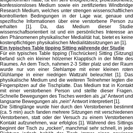
konfessionsloses Medium sowie ein zertifiziertes Windbridge
Research Medium, welches unter strengen wissenschaftlichen
kontrollierten Bedingungen in der Lage war, genaue und
spezifische Informationen über eine verstorbene Person zu
erhalten [1]. Da, das Medium dieser Studie
wissenschaftsorientiert ist und ein persönliches Interesse an
den Phänomenen physikalischer Medialität hat, bietet es keine
kostenpflichtigen physikalischen Medialitätssitzungen an [1].
Ein typisches Table tipping Sitting währende der Studie
Für ein typisches Table tipping (Tischrücken) Sitting (Sitzung)
befand sich ein kleiner hölzerner Klapptisch in der Mitte des
Raumes. An dem Tisch, nahmen 2-3 Sitter platz und der Raum
wurde nur von einer Stehlampe mit einer kleinen roten
Glühlampe in einer niedrigen Wattzahl beleuchtet [1]. Das
physikalische Medium und die weiteren Teilnehmer legten die
Fingerspitzen auf die Tischplatte. Das Medium trat in Kontakt
mit einer verstorbenen Person und stellte dieser Fragen.
Schnelle Bewegungen des Tisches werden als „ja“ Antwort und
langsame Bewegungen als „nein“ Antwort interpretiert [1].
Die Sittinglänge wurde hier durch den Verstorbenen bestimmt
(ca. 5 min) auch fanden mehrere Sitzungen mit verschiedenen
Verstorbenen, statt oder der Versuch zu einem Verstorbenen
Kontakt aufzunehmen, war erfolglos [1]. Während des Sittings
beginnt der Tisch zu „rocken“, manchmal sehr schnell, in jede