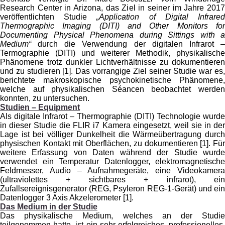
Research Center in Arizona, das Ziel in seiner im Jahre 2017
veröffentlichten Studie
„
Application of Digital Infrare
Thermographic Imaging (DITI) and Other Monitors for
Documenting Physical Phenomena during Sittings with a
Medium“
durch die Verwendung der digitalen Infrarot 
Termographie (DITI) und weiterer Methodik, physikalische
Phänomene trotz dunkler Lichtverhältnisse zu dokumentieren
und zu studieren [1]. Das vorrangige Ziel seiner Studie war es,
berichtete makroskopische psychokinetische Phänomene,
welche auf physikalischen Séancen beobachtet werden
konnten, zu untersuchen.
Studien – Equipment
Als digitale Infrarot – Thermographie (DITI) Technologie wurde
in dieser Studie die FLIR i7 Kamera eingesetzt, weil sie in der
Lage ist bei völliger Dunkelheit die Wärmeübertragung durch
physischen Kontakt mit Oberflächen, zu dokumentieren [1]. Für
weitere Erfassung von Daten während der Studie wurde
verwendet ein Temperatur Datenlogger, elektromagnetische
Feldmesser, Audio – Aufnahmegeräte, eine Videokamera
(ultraviolettes + sichtbares + infrarot), ein
Zufallsereignisgenerator (REG, Psyleron REG-1-Gerät) und ein
Datenlogger 3 Axis Akzelerometer [1].
Das Medium in der Studie
Das physikalische Medium, welches an der Studie
teilgenommen hatte, ist ein sehr erfolgreiches, professionelles,