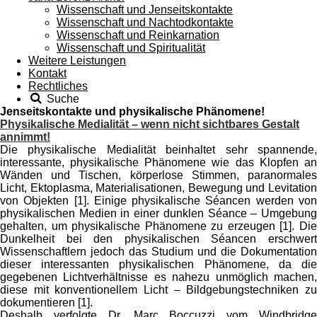
Wissenschaft und Jenseitskontakte
Wissenschaft und Nachtodkontakte
Wissenschaft und Reinkarnation
Wissenschaft und Spiritualität
Weitere Leistungen
Kontakt
Rechtliches
Suche
Jenseitskontakte und physikalische Phänomene!
Physikalische Medialität – wenn nicht sichtbares Gestalt
annimmt!
Die physikalische Medialität beinhaltet sehr spannende,
interessante, physikalische Phänomene wie das Klopfen an
Wänden und Tischen, körperlose Stimmen, paranormales
Licht, Ektoplasma, Materialisationen, Bewegung und Levitation
von Objekten [1]. Einige physikalische Séancen werden von
physikalischen Medien in einer dunklen Séance – Umgebung
gehalten, um physikalische Phänomene zu erzeugen [1]. Die
Dunkelheit bei den physikalischen Séancen erschwert
Wissenschaftlern jedoch das Studium und die Dokumentation
dieser interessanten physikalischen Phänomene, da die
gegebenen Lichtverhältnisse es nahezu unmöglich machen,
diese mit konventionellem Licht – Bildgebungstechniken zu
dokumentieren [1].
Deshalb verfolgte Dr. Marc Boccuzzi vom Windbridge