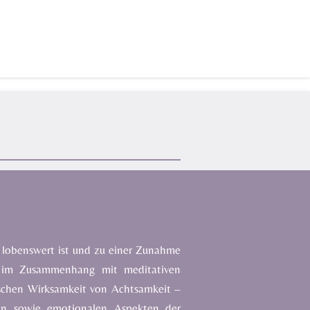
r lobenswert ist und zu einer Zunahme
en im Zusammenhang mit meditativen
inischen Wirksamkeit von Achtsamkeit
–
ion sowie emotionalen Aspekten der