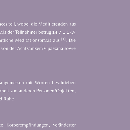
es teil,
wobei die Meditierenden aus
axis der Teilnehmer betrug 14,7 ± 13,5
[1]
tliche Meditationspraxis aus
.
Die
t von der Achtsamkeit/Vipassana sowie
ht angemessen mit Worten beschrieben
inheit von anderen Personen/Objekten,
nd Ruhe
te Körperempfindungen, veränderter