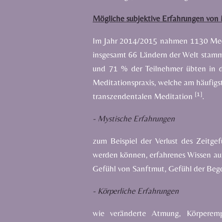
Mögliche subjektive Erfahrungen von
Im Jahr 2014/2015 nahmen 1130 Medit
insgesamt 66 Ländern der Welt stam
und 71 % der Teilnehmer übten in d
Meditationspraxis, welche am häufigs
[1]
transzendentalen
Meditation
.
-
Mystische Erfahrungen
zum Beispiel der Verlust des Zeitge
werden können, erfahrenes Wissen auf
Gefühl von Sanftmut, Gefühl der Bege
-
Körperliche Erfahrungen
wie veränderte Atmung, Körperempf