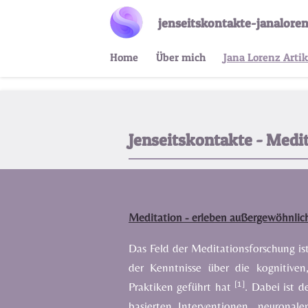
Zum
jenseitskontakte-janaloren
Hauptinhalt
springen
Home
Über mich
Jana Lorenz Arti
Jenseitskontakte - Medit
Meditation - erleben außergewöhnli
Das Feld der Meditationsforschung is
der Kenntnisse über die kognitive
[1]
Praktiken geführt hat
. Dabei ist 
basierten Interventionen, neurona