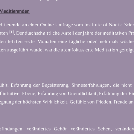
 Meditierenden
ierende an einer Online Umfrage vom Institute of Noetic Scienc
[1]
mten
. Der durchschnittliche Anteil der
Jahre der meditativen Pr
en letzten sechs Monaten eine tägliche oder mehrmals wöchen
ten ausgeführt wurde, war die atemfokussierte Meditation gefolg
fühls, Erfahrung der Begeisterung, Sinneserfahrungen, die nic
 intuitiver Ebene, Erfahrung von Unendlichkeit, Erfahrung der E
gnung der höchsten Wirklichkeit, Gefühle von Frieden, Freude u
indungen, verändertes Gehör, verändertes Sehen, veränder