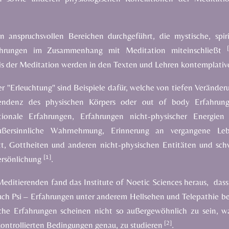
 anspruchsvollen Bereichen durchgeführt, die mystische, spiri
ahrungen im Zusammenhang mit Meditation miteinschließt
is der Meditation werden in den Texten und Lehren kontemplativ
r "Erleuchtung" sind Beispiele dafür,
welche von tiefen Veränderu
zendenz
des physischen Körpers oder out of body Erfahrung
ionale Erfahrungen, Erfahrungen nicht-physischer Energien (
ußersinnliche Wahrnehmung, Erinnerung an vergangene Leb
t, Gottheiten und anderen nicht-physischen Entitäten und sch
[1]
ersönlichung
.
editierenden fand das Institute of Noetic Sciences heraus,
dass
ch Psi – Erfahrungen unter anderem Hellsehen und Telepathie be
che Erfahrungen scheinen nicht so außergewöhnlich zu sein, w
[2]
 kontrollierten Bedingungen genau, zu studieren
.