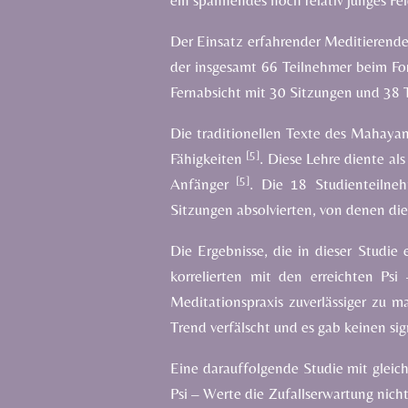
ein spannendes noch relativ junges Fel
Der Einsatz erfahrender Meditierender
der insgesamt 66 Teilnehmer beim For
Fernabsicht mit 30 Sitzungen und 38 
Die traditionellen Texte des Mahaya
[5]
Fähigkeiten
. Diese Lehre diente al
[5]
Anfänger
.
Die 18 Studienteilne
Sitzungen absolvierten, von denen die
Die Ergebnisse, die in dieser Studie 
korrelierten mit den erreichten Ps
Meditationspraxis zuverlässiger zu m
Trend verfälscht und es gab keinen si
Eine darauffolgende Studie mit gleic
Psi – Werte die Zufallserwartung nich