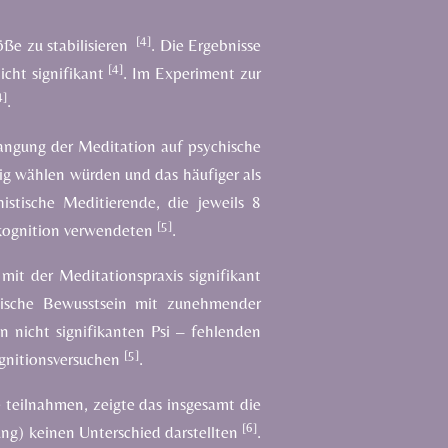
[4]
öße zu stabilisieren
. Die Ergebnisse
[4]
cht signifikant
. Im Experiment zur
4]
.
rlangung der Meditation
auf psychische
htig wählen würden und das häufiger als
tische Meditierende, die jeweils 8
[5]
äkognition verwendeten
.
 mit der Meditationspraxis signifikant
hische Bewusstsein
mit zunehmender
n nicht signifikanten Psi – fehlenden
[5]
ognitionsversuchen
.
 teilnahmen, zeigte das insgesamt die
[6]
ung) keinen Unterschied darstellten
.