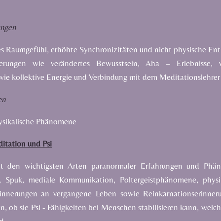
ungen
tes Raumgefühl, erhöhte Synchronizitäten
und nicht physische Ent
nderungen
wie verändertes Bewusstsein
, Aha – Erlebnisse, v
wie kollektive Energie
und Verbindung mit dem Meditationslehrer
en
hysikalische Phänomene
itation und Psi
mit den wichtigsten Arten paranormaler Erfahrungen und Phän
e, Spuk, mediale Kommunikation, Poltergeistphänomene, physik
rinnerungen an vergangene Leben sowie Reinkarnationserinner
, ob sie Psi - Fähigkeiten bei Menschen stabilisieren kann, welch