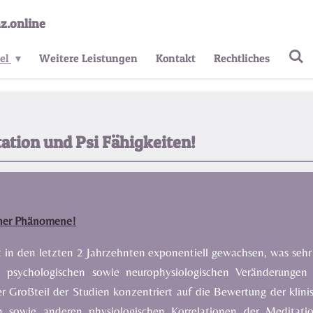
z.online
kel
Weitere Leistungen
Kontakt
Rechtliches
ation und Psi Fähigkeiten!
cher Phänomene!
t in den letzten 2 Jahrzehnten exponentiell gewachsen, was seh
n, psychologischen sowie neurophysiologischen Veränderung
der Großteil der Studien konzentriert auf die Bewertung der kl
len sowie anderen physiologischen Korrelationen der Meditat