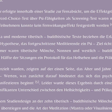
d.
 erfolgte innerhalb einer Studie zur Fernabsicht, um die Effektgr
ced-Choice-Test über Psi-Fähigkeiten als Screening-Test waren ni
[
Teilnehmern konnte kein Fernwirkungseffekt festgestellt werden
na und moderne tibetisch – buddhistische Texte beziehen die E
s Hypothese, das fortgeschrittene Meditierende ein Psi – Ziel ric
hmer waren tibetische Mönche, Nonnen und westlich – buddhis
 Hälfte der Sitzungen ein Protokoll für das Hellsehen und die Pr
erzielt wurden,
zeigten auf der einen Seite, das Alter und Jahre
i – Werten, was zunächst darauf hindeutet das sich das psyc
[5]
anifestieren beginnt
. Leider wurde dieses Ergebnis durch eine
gnifikanten Unterschied zwischen den Hellsichtigkeits – und Präk
hem Studiendesign an der zehn tibetisch – buddhistische Mönche
t überstiegen und die Art der Meditation
(Mantra oder Visualisier