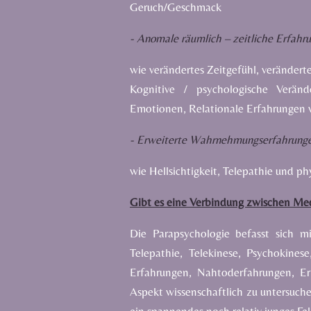
Geruch/Geschmack
-
Anomale räumlich – zeitliche Erfahr
wie verändertes Zeitgefühl, veränder
Kognitive / psychologische Verä
Emotionen,
Relationale Erfahrungen
-
Erweiterte Wahrnehmungserfahrung
wie Hellsichtigkeit, Telepathie und p
Gibt es eine Verbindung zwischen Med
Die Parapsychologie befasst sich 
Telepathie
, Telekinese, Psychokines
Erfahrungen, Nahtoderfahrungen, E
Aspekt wissenschaftlich zu untersuchen