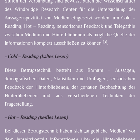
Stufen
der
Verblindung
sind
bewusst
durch
die
Wissenschaftler
des
Windbridge
Research
Center
für
die
Untersuchung
der
Aussagenspezifität
von
Medien
eingesetzt
worden,
um
Cold
–
Reading,
Hot
–
Reading, sensorisches
Feedback
und
Telepathie
zwischen
Medium
und
Hinterbliebenen
als
mögliche
Quelle
der
[3]
Informationen
komplett
ausschließen
zu
können
.
- Cold – Reading (kaltes Lesen)
Diese
Betrugstechnik
besteht
aus
Barnum
–
Aussagen,
demografischen
Daten,
Statistiken
und
Umfragen, sensorischen
Feedback der Hinterbliebenen, der genauen Beobachtung der
Hinterbliebenen
und
aus
verschiedenen
Techniken
der
Fragestellung.
- Hot – Reading (heißes Lesen)
Bei dieser Betrugstechnik haben sich „angebliche Medien“ vor
dem Jenseitskontakt Informationen über
die
Hinterbliebenen