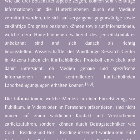
Wie
die
drei
Botschaftenaspekte
zeigen,
können
sehr
vielfältige
Informationen
an
die
Hinterbliebenen
durch ein
Medium
vermittelt
werden,
die
sich
auf
vergangene
gegenwärtige
sowie
zukünftige
Ereignisse
beziehen
können
sowie
auf
Informationen,
welche
dem
Hinterbliebenen
während
des
Jenseitskontaktes
unbekannt
sind
und
sich
danach
als
richtig
herausstellen.
Wissenschaftler
des
Windbridge
Research
Center
in
Arizona
haben
ein
fünffachblindes
Protokoll
entwickelt
und
damit
untersucht,
ob
Medien
genaue
und
spezifische
Informationen
unter
kontrollierten
fünffachblinden
[1,
3]
Laborbedingungungen
erhalten
können
.
Die
Informationen,
welche
Medien
in
einer
Einzelsitzung,
vor
Publikum,
in
Videos
oder
im
Fernsehen
präsentieren,
sind
nicht
immer
auf
einen
wirklichen
Kontakt
mit
Verstorbenen
zurückzuführen,
sondern
können
durch
Betrugstechniken
wie
Cold
–
Reading
und
Hot
–
Reading
inszeniert
worden
sein.
Fünf