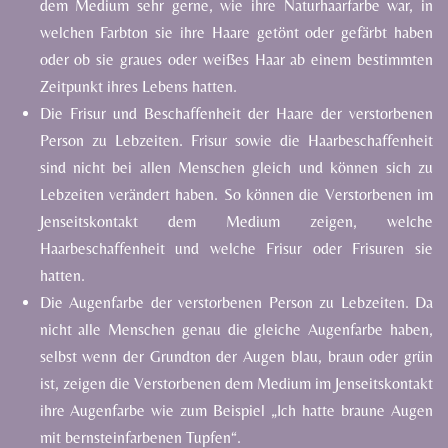
dem
Medium
sehr
gerne,
wie
ihre
Naturhaarfarbe
war,
in
welchen
Farbton
sie
ihre
Haare
getönt
oder
gefärbt
haben
oder
ob
sie
graues
oder
weißes
Haar
ab
einem
bestimmten
Zeitpunkt
ihres Lebens hatten.
Die
Frisur
und
Beschaffenheit
der
Haare
der
verstorbenen
Person
zu
Lebzeiten.
Frisur
sowie
die
Haarbeschaffenheit
sind
nicht
bei
allen
Menschen
gleich
und
können
sich
zu
Lebzeiten
verändert
haben.
So
können
die
Verstorbenen
im
Jenseitskontakt
dem
Medium
zeigen,
welche
Haarbeschaffenheit
und
welche
Frisur
oder
Frisuren
sie
hatten.
Die
Augenfarbe
der
verstorbenen
Person
zu
Lebzeiten.
Da
nicht
alle
Menschen
genau
die
gleiche Augenfarbe
haben,
selbst
wenn
der
Grundton
der
Augen
blau,
braun
oder
grün
ist,
zeigen
die
Verstorbenen
dem
Medium
im
Jenseitskontakt
ihre
Augenfarbe
wie
zum
Beispiel
„Ich
hatte
braune
Augen
mit
bernsteinfarbenen
Tupfen“.