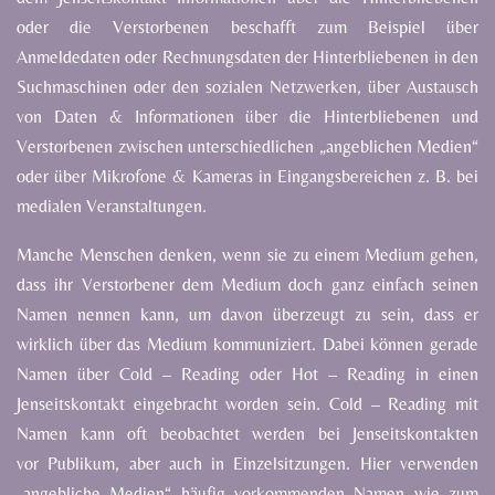
oder
die
Verstorbenen
beschafft
zum
Beispiel
über
Anmeldedaten
oder
Rechnungsdaten
der
Hinterbliebenen
in
den
Suchmaschinen
oder
den
sozialen
Netzwerken,
über
Austausch
von
Daten
&
Informationen
über
die
Hinterbliebenen
und
Verstorbenen
zwischen
unterschiedlichen
„angeblichen
Medien“
oder
über
Mikrofone
&
Kameras
in
Eingangsbereichen
z.
B.
bei
medialen Veranstaltungen.
Manche
Menschen
denken,
wenn
sie
zu
einem
Medium
gehen,
dass
ihr
Verstorbener
dem
Medium
doch
ganz
einfach
seinen
Namen
nennen
kann,
um
davon
überzeugt
zu
sein,
dass
er
wirklich
über
das
Medium
kommuniziert.
Dabei
können
gerade
Namen
über
Cold
–
Reading
oder
Hot
–
Reading
in
einen
Jenseitskontakt
eingebracht
worden
sein.
Cold
–
Reading
mit
Namen
kann
oft
beobachtet
werden
bei
Jenseitskontakten
vor
Publikum,
aber
auch
in
Einzelsitzungen.
Hier
verwenden
„angebliche
Medien“
häufig
vorkommenden
Namen
wie zum