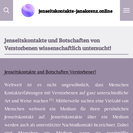
Zum
jenseitskontakte-janalorenz.online
Hauptinhalt
springen
Jenseitskontakte und Botschaften von
Verstorbenen wissenschaftlich untersucht!
Jenseitskontakte und Botschaften Verstorbener!
Weltweit
ist
es
nicht
ungewöhnlich,
dass
Menschen
Kontakterfahrungen
mit
Verstorbenen
auf
ganz
unterschiedliche
[1]
Art
und
Weise
machen
.
Mittlerweile
suchen
eine
Vielzahl
von
Menschen
weltweit
ein Medium
für
ihren
persönlichen
Jenseitskontakt auf.
Jenseitskontakte
über
ein
Medium
werden
auch
als
unterstützter
Nachtodkontakt
bezeichnet.
Dabei
sind
Menschen
ein
Medium,
wenn
sie
regelmäßig