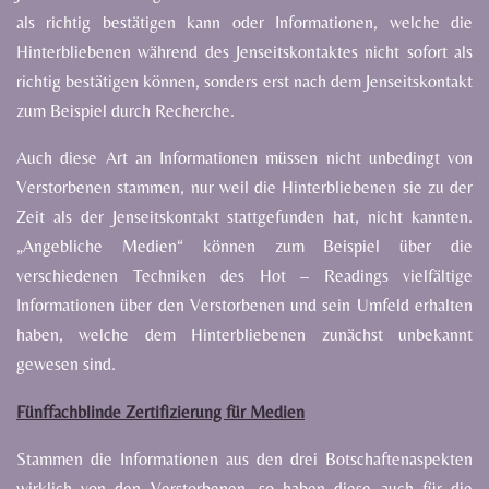
als
richtig
bestätigen kann oder Informationen, welche die
Hinterbliebenen während des Jenseitskontaktes nicht sofort
als
richtig
bestätigen
können,
sonders
erst
nach
dem
Jenseitskontakt
zum
Beispiel
durch
Recherche.
Auch
diese
Art
an
Informationen
müssen
nicht
unbedingt
von
Verstorbenen
stammen,
nur
weil
die
Hinterbliebenen
sie
zu
der
Zeit
als
der
Jenseitskontakt
stattgefunden
hat,
nicht
kannten.
„Angebliche
Medien“ können
zum
Beispiel
über
die
verschiedenen
Techniken
des
Hot
–
Readings
vielfältige
Informationen
über
den
Verstorbenen
und
sein
Umfeld
erhalten
haben,
welche
dem
Hinterbliebenen
zunächst
unbekannt
gewesen
sind.
Fünffachblinde Zertifizierung für Medien
Stammen
die
Informationen
aus
den
drei
Botschaftenaspekten
wirklich
von
den
Verstorbenen,
so
haben
diese
auch
für
die