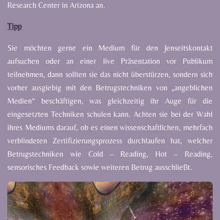
Research
Center
in
Arizona
an.
Tipp
Sie
möchten
gerne
ein
Medium
für
den
Jenseitskontakt
aufsuchen
oder
an
einer
live
Präsentation
vor
Publikum
teilnehmen,
dann
sollten
sie
das
nicht
überstürzen,
sondern
sich
vorher
ausgiebig
mit
den
Betrugstechniken von „angeblichen
Medien“ beschäftigen, was gleichzeitig ihr Auge für die
eingesetzten
Techniken schulen kann.
Achten
sie
bei
der
Wahl
ihres
Mediums
darauf,
ob
es
einen
wissenschaftlichen,
mehrfach
verblindeten Zertifizierungsprozess durchlaufen hat, welcher
Betrugstechniken wie Cold – Reading, Hot – Reading,
sensorisches
Feedback
sowie
weiteren
Betrug
ausschließt.