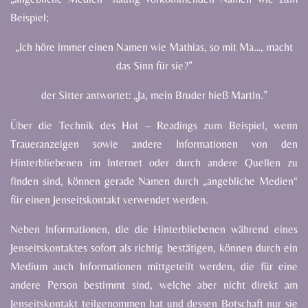
Beispiel;
„Ich
höre
immer
einen
Namen
wie
Mathias,
so
mit
Ma…,
macht
das
Sinn
für
sie?”
der Sitter antwortet: „Ja, mein Bruder hieß Martin.”
Über
die
Technik
des
Hot
–
Readings
zum
Beispiel,
wenn
Traueranzeigen
sowie
andere
Informationen
von
den
Hinterbliebenen
im
Internet
oder
durch
andere
Quellen
zu
finden
sind,
können
gerade
Namen
durch
„angebliche
Medien“
für
einen
Jenseitskontakt
verwendet
werden.
Neben
Informationen,
die
die
Hinterbliebenen
während
eines
Jenseitskontaktes
sofort
als
richtig
bestätigen,
können
durch
ein
Medium
auch
Informationen
mittgeteilt
werden,
die
für
eine
andere
Person
bestimmt
sind,
welche
aber
nicht
direkt
am
Jenseitskontakt
teilgenommen
hat
und
dessen
Botschaft
nur
sie