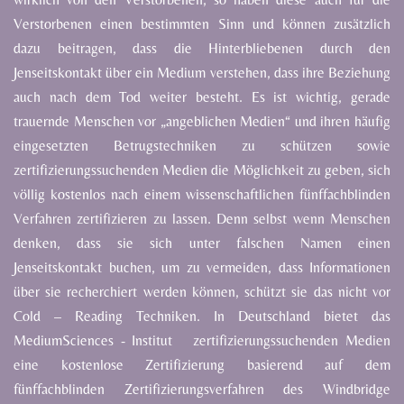
Verstorbenen
einen
bestimmten
Sinn
und
können
zusätzlich
dazu
beitragen,
dass
die Hinterbliebenen
durch
den
Jenseitskontakt
über
ein
Medium
verstehen,
dass
ihre
Beziehung
auch
nach
dem
Tod weiter besteht.
Es
ist
wichtig,
gerade
trauernde
Menschen
vor
„angeblichen
Medien“
und
ihren
häufig
eingesetzten
Betrugstechniken
zu
schützen
sowie
zertifizierungssuchenden
Medien
die
Möglichkeit
zu
geben,
sich
völlig kostenlos
nach
einem
wissenschaftlichen
fünffachblinden
Verfahren
zertifizieren
zu
lassen.
Denn
selbst
wenn Menschen
denken,
dass
sie
sich
unter
falschen
Namen
einen
Jenseitskontakt
buchen,
um
zu
vermeiden,
dass
Informationen
über
sie
recherchiert
werden
können,
schützt
sie
das
nicht
vor
Cold
–
Reading
Techniken.
In
Deutschland
bietet
das
MediumSciences - Institut
zertifizierungssuchenden Medien
eine kostenlose Zertifizierung basierend auf dem
fünffachblinden
Zertifizierungsverfahren
des
Windbridge