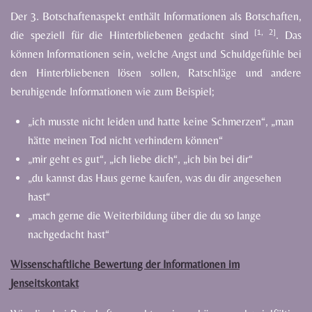
Der
3.
Botschaftenaspekt
enthält
Informationen
als
Botschaften,
[1,
2]
die
speziell
für
die
Hinterbliebenen
gedacht
sind
.
Das
können
Informationen
sein,
welche
Angst
und
Schuldgefühle
bei
den
Hinterbliebenen
lösen
sollen,
Ratschläge
und
andere
beruhigende
Informationen
wie
zum
Beispiel;
„ich
musste
nicht
leiden
und
hatte
keine
Schmerzen“,
„man
hätte
meinen
Tod
nicht
verhindern
können“
„mir
geht
es gut“,
„ich liebe
dich“, „ich
bin bei
dir“
„du
kannst
das
Haus
gerne
kaufen,
was
du
dir
angesehen
hast“
„mach
gerne
die
Weiterbildung
über
die
du
so
lange
nachgedacht
hast“
Wissenschaftliche Bewertung der Informationen im
Jenseitskontakt