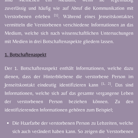
zuverlässig
und
häufig
wie
auf
Abruf
die
Kommunikation
mit
[1]
Verstorbenen
erleben
.
Während
eines
Jenseitskontaktes
vermitteln
die
Verstorbenen
verschiedene
Informationen
an
das
Medium,
welche
sich
nach
wissenschaftlichen
Untersuchungen
mit
Medien
in
drei
Botschaftenaspekte
gliedern
lassen.
1. Botschaftenaspekt
Der
1.
Botschaftenaspekt
enthält
Informationen,
welche
dazu
dienen,
dass
der
Hinterbliebene
die
verstorbene
Person
im
[1,
2]
Jenseitskontakt
eindeutig
identifizieren
kann
.
Das
sind
Informationen,
welche
sich
auf
das gesamte
vergangene
Leben
der
verstorbenen
Person
beziehen
können.
Zu
den
identifizierenden
Informationen gehören zum Beispiel;
Die
Haarfarbe
der
verstorbenen
Person
zu
Lebzeiten,
welche
sich
auch
verändert
haben
kann.
So
zeigen
die
Verstorbenen