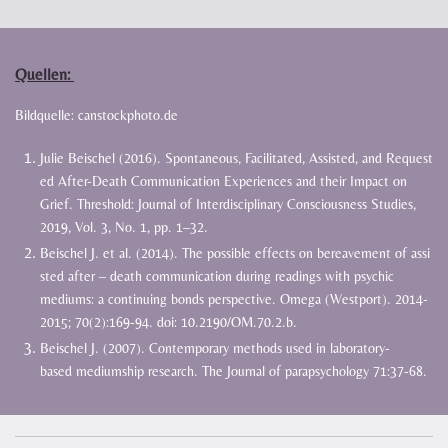
Quellen:
Bildquelle: canstockphoto.de
Julie
Beischel
(2016).
Spontaneous,
Facilitated,
Assisted,
and
Request
ed
After-Death
Communication
Experiences and their Impact on
Grief. Threshold: Journal of Interdisciplinary Consciousness Studies,
2019,
Vol.
3,
No.
1,
pp.
1–32.
Beischel
J.
et
al.
(2014).
The
possible
effects
on
bereavement
of
assi
sted
after
–
death
communication
during
readings with psychic
mediums: a continuing bonds perspective. Omega (Westport). 2014-
2015; 70(2):169-94.
doi:
10.2190/OM.70.2.b.
Beischel
J.
(2007).
Contemporary
methods
used
in
laboratory-
based
mediumship
research.
The
Journal
of
parapsychology
71:37-68.