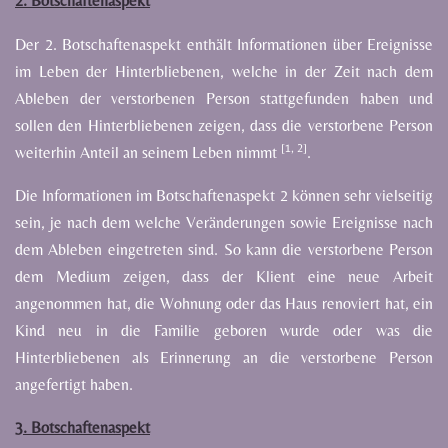
2. Botschaftenaspekt
Der
2.
Botschaftenaspekt
enthält
Informationen
über
Ereignisse
im
Leben
der
Hinterbliebenen,
welche
in
der
Zeit
nach
dem
Ableben
der
verstorbenen
Person
stattgefunden
haben
und
sollen
den
Hinterbliebenen
zeigen,
dass
die
verstorbene
Person
[1,
2]
weiterhin
Anteil
an
seinem
Leben
nimmt
.
Die
Informationen
im
Botschaftenaspekt
2
können
sehr
vielseitig
sein,
je
nach
dem
welche
Veränderungen sowie
Ereignisse
nach
dem
Ableben
eingetreten
sind.
So
kann
die
verstorbene
Person
dem
Medium
zeigen, dass
der
Klient
eine
neue
Arbeit
angenommen
hat,
die
Wohnung
oder
das
Haus
renoviert
hat,
ein
Kind
neu
in
die
Familie
geboren
wurde
oder
was
die
Hinterbliebenen
als
Erinnerung
an
die
verstorbene
Person
angefertigt
haben.
3. Botschaftenaspekt