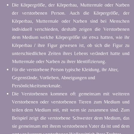
Die
Körpergröße,
der
Körperbau,
Muttermale
oder
Narben
der
verstorbenen
Person.
Auch
die Körpergröße,
der
Körperbau,
Muttermale
oder
Narben
sind
bei
Menschen
individuell
verschieden,
deshalb
zeigen
die
Verstorbenen
dem
Medium
welche
Körpergröße
sie
etwa
hatten,
wie
ihr
Körperbau
/
ihre
Figur
gewesen
ist,
ob
sich
die
Figur
zu
unterschiedlichen
Zeiten
ihres
Lebens
verändert
hatte
und
Muttermale
oder
Narben
zu
ihrer
Identifizierung.
Für
die
verstorbene
Person
typische
Kleidung,
ihr
Alter,
Gegenstände,
Vorlieben,
Abneigungen
und
Persönlichkeitsmerkmale.
Die
Verstorbenen
kommen
oft
gemeinsam
mit
weiteren
Verstorbenen
oder
verstorbenen
Tieren
zum
Medium
und
teilen
dem
Medium
mit,
mit
wem
sie
zusammen
sind.
Zum
Beispiel
zeigt
die
verstorbene
Schwester
dem
Medium,
das
sie
gemeinsam
mit
ihrem
verstorbenen
Vater
da
ist
und
dem