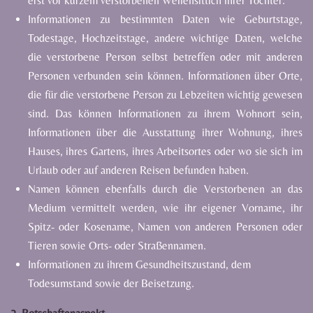
erst
vor kurzem
verstorbenen
Wellensittich
ihrer
Tochter.
Informationen zu bestimmten Daten wie Geburtstage,
Todestage, Hochzeitstage, andere wichtige
Daten,
welche
die
verstorbene
Person
selbst
betreffen
oder
mit
anderen
Personen
verbunden
sein können.
Informationen
über
Orte,
die
für
die
verstorbene
Person
zu
Lebzeiten
wichtig
gewesen
sind.
Das
können
Informationen
zu
ihrem
Wohnort
sein,
Informationen
über
die
Ausstattung
ihrer
Wohnung,
ihres
Hauses,
ihres
Gartens,
ihres
Arbeitsortes
oder
wo
sie
sich
im
Urlaub
oder
auf
anderen
Reisen
befunden haben.
Namen
können
ebenfalls
durch
die
Verstorbenen
an
das
Medium
vermittelt
werden,
wie
ihr
eigener
Vorname,
ihr
Spitz-
oder
Kosename,
Namen
von
anderen
Personen
oder
Tieren
sowie
Orts-
oder
Straßennamen.
Informationen
zu
ihrem
Gesundheitszustand,
dem
Todesumstand
sowie
der
Beisetzung.